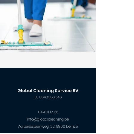
Global Cleaning Service BV
BE
0848.386.546
0478 11 12 66
info@globalcleaning.be
Aaltersesteenweg 122, 9800 Deinze